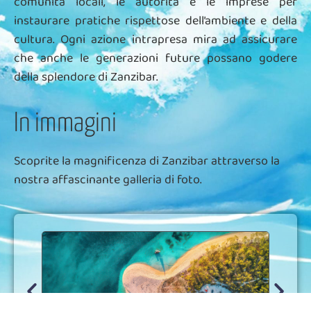
comunità locali, le autorità e le imprese per
instaurare pratiche rispettose dell’ambiente e della
cultura. Ogni azione intrapresa mira ad assicurare
che anche le generazioni future possano godere
della splendore di Zanzibar.
In immagini
Scoprite la magnificenza di Zanzibar attraverso la
nostra affascinante galleria di foto.